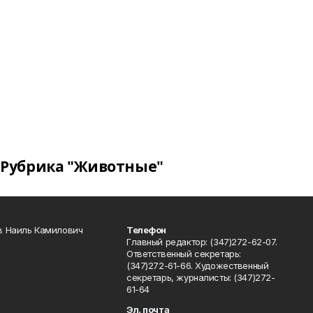
Рубрика "Животные"
в Наиль Камилович
Телефон
Главный редактор: (347)272-62-07.
Ответственный секретарь:
(347)272-61-66. Художественный
секретарь, журналисты: (347)272-
61-64
Эл. почта