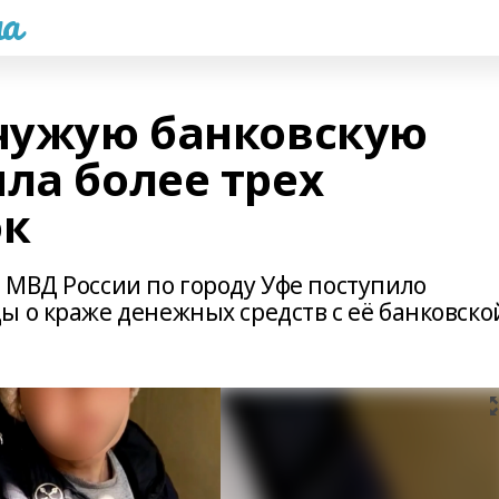
а
чужую банковскую
ла более трех
ок
 МВД России по городу Уфе поступило
ы о краже денежных средств с её банковско