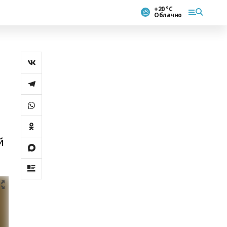
+20 °С
Облачно
й