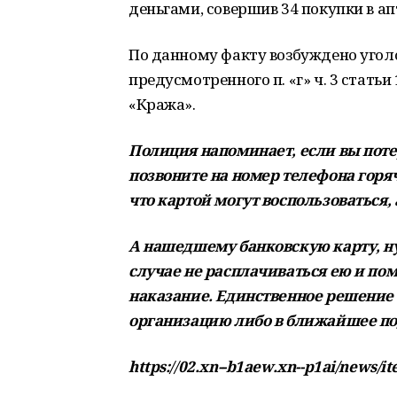
деньгами, совершив 34 покупки в а
По данному факту возбуждено угол
предусмотренного п. «г» ч. 3 стать
«Кража».
Полиция напоминает, если вы пот
позвоните на номер телефона горя
что картой могут воспользоваться,
А нашедшему банковскую карту, ну
случае не расплачиваться ею и пом
наказание. Единственное решение 
организацию либо в ближайшее п
https://02.xn--b1aew.xn--p1ai/news/i