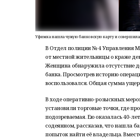
Уфимка нашла чужую банковскую карту и совершила 
В Отдел полиции № 4 Управления М
от местной жительницы о краже ден
Женщина обнаружила отсутствие де
банка. Просмотрев историю операци
воспользовался. Общая сумма ущерб
В ходе оперативно-розыскных меро
установили торговые точки, где пр
подозреваемая. Ею оказалась 40-ле
содеянном, рассказав, что нашла б
попыток найти её владельца. Вмес