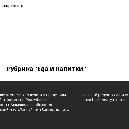
ашкортостан
Рубрика "Еда и напитки"
ли: Агентство по печати и средствам
Главный редактор Аширо
й информации Республики
e-mail: ashirov.n@rbsmi.ru
стан; Акционерное общество
ский дом «Республика Башкортостан».