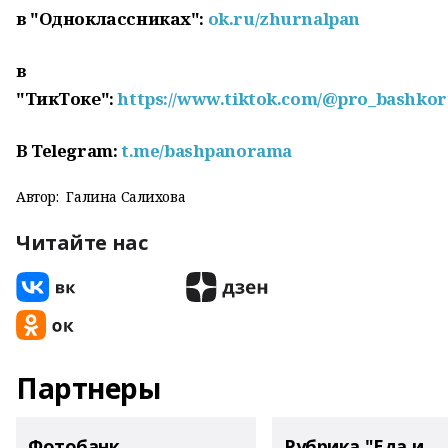
в "Одноклассниках":
ok.ru/zhurnalpan
в
"ТикТоке":
https://www.tiktok.com/@pro_bashkor
В
Telegram
:
t
.
me
/
bashpanorama
Автор:
Галина Салихова
Читайте нас
Партнеры
Фотобанк
Рубрика "Еда и