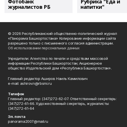
Фотобанк
Рубрика "Еда и
журналистов РБ
напитки"
© 2026 Республиканский общественно-политический журнал
«Панорама Башкортостана» Копирование информации сайта
разрешено только с письменного согласия администрации.
Об использовании персональных данных
Учредители: Агентство по печати и средствам массовой
информации Республики Башкортостан; Акционерное
общество Издательский дом «Республика Башкортостан».
Главный редактор Аширов Наиль Камилович
e-mail: ashirov.n@rbsmi.ru
Телефон
Главный редактор: (347)272-62-07. Ответственный секретарь:
(347)272-61-66. Художественный секретарь, журналисты:
(347)272-61-64
Эл. почта
panorama2007@mail.ru