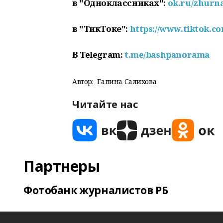
в "Одноклассниках":
ok.ru/zhurn
в "ТикТоке":
https://www.tiktok.
В
Telegram:
t.me/bashpanorama
Автор:
Галина Салихова
Читайте нас
Партнеры
Фотобанк журналистов РБ