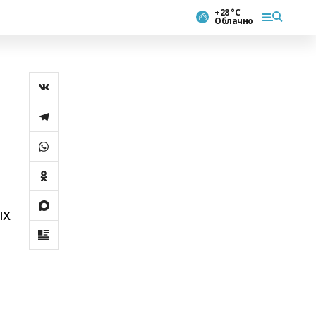
+28 °С
Облачно
ых