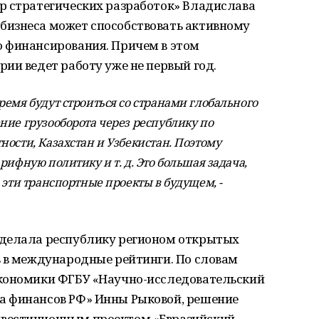
р стратегических разработок» Владислава
бизнеса может способствовать активному
 финансирования. Причем в этом
ии ведет работу уже не первый год.
емя будут строиться со странами глобального
ние грузооборота через республику по
ости, Казахстан и Узбекистан. Поэтому
рифную политику и т. д. Это большая задача,
 эти транспортные проекты в будущем, -
сделала республику регионом открытых
ь в международные рейтинги. По словам
экономики ФГБУ «Научно-исследовательский
а финансов РФ» Инны Рыковой, решение
вестиционным проектом «Евразийский