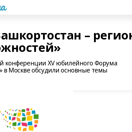
а
Башкортостан – регио
ожностей»
ой конференции ХV юбилейного Форума
 в Москве обсудили основные темы