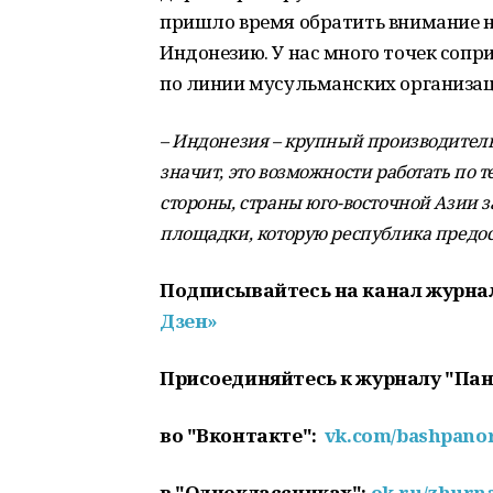
пришло время обратить внимание на
Индонезию. У нас много точек сопр
по линии мусульманских организац
– Индонезия – крупный производитель г
значит, это возможности работать по 
стороны, страны юго-восточной Азии з
площадки, которую республика предос
Подписывайтесь на канал журна
Дзен»
Присоединяйтесь к журналу "Па
во "Вконтакте":
vk.com/bashpan
в "Одноклассниках":
ok.ru/zhurn