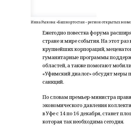
Инна Рыкова: «Башкортостан – регион открытых возм
Ежегодно повестка форума расширя
стране и мире события. На этот ра
крупнейших корпораций, меценатов
гуманитарные программы поддержк
областей, а также помогают мобил
«Уфимский диалог» обсудят меры 
санкций.
По словам премьер-министра прави
экономического давления коллекти
в Уфе с 14 по 16 декабря, станет п
которая так необходима сегодня.