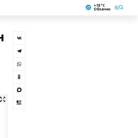
+18 °С
Облачно
н