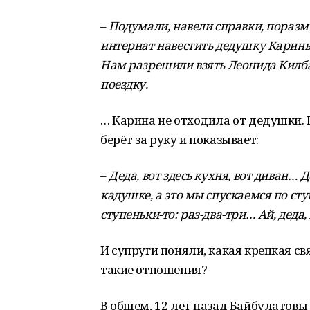
–
Подумали, навели справки, пораз
интернат навестить дедушку Карины
Нам разрешили взять Леонида Килба
поездку.
… Карина не отходила от дедушки. К
берёт за руку и показывает:
–
Деда, вот здесь кухня, вот диван… 
кадушке, а это мы спускаемся по сту
ступеньки-то: раз-два-три… Ай, деда,
И супруги поняли, какая крепкая с
такие отношения?
В общем, 12 лет назад Байбулатовы