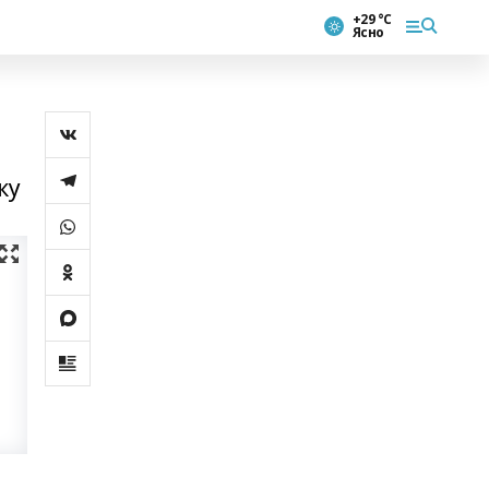
+29 °С
Ясно
ку