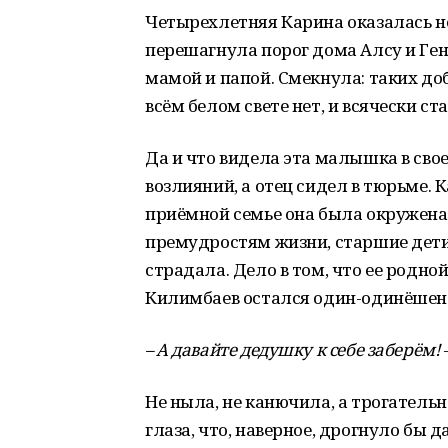
Четырехлетняя Карина оказалась н
перешагнула порог дома Алсу и Ген
мамой и папой. Смекнула: таких до
всём белом свете нет, и всячески с
Да и что видела эта малышка в св
возлияний, а отец сидел в тюрьме. 
приёмной семье она была окружена
премудростям жизни, старшие дети
страдала. Дело в том, что ее родн
Килимбаев остался один-одинёшенек
– А давайте дедушку к себе заберём!
Не ныла, не канючила, а трогатель
глаза, что, наверное, дрогнуло бы д