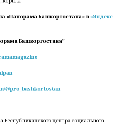
 корп. 2.
ла «Панорама Башкортостана» в
«Яндекс
норама Башкортостана"
oramamagazine
alpan
com/@pro_bashkortostan
а Республиканского центра социального