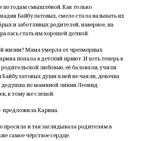
е по годам смышлёной. Как только
надия Байбулатовых, смело стала называть их
брых и заботливых родителей, наверное, на
таралась стать им хорошей дочкой.
оей жизни? Мама умерла от чрезмерных
Карина попала в детский приют. И хоть теперь в
 родительской любовью, её баловали, учили
 Байбулатовых души в ней не чаяли, девочка
ой дедушка по маминой линии Леонид
, к тому же слепой.
– предложила Карина.
но просила и так заглядывала родителям в
аже самое чёрствое сердце.