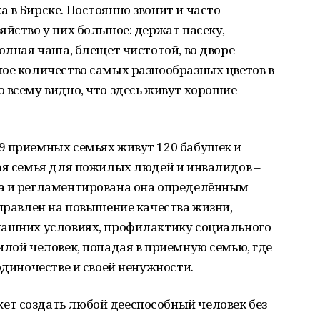
 в Бирске. Постоянно звонит и часто
яйство у них большое: держат пасеку,
олная чаша, блещет чистотой, во дворе –
ое количество самых разнообразных цветов в
 всему видно, что здесь живут хорошие
119 приемных семьях живут 120 бабушек и
ая семья для пожилых людей и инвалидов –
а и регламентирована она определённым
аправлен на повышение качества жизни,
машних условиях, профилактику социального
илой человек, попадая в приемную семью, где
одиночестве и своей ненужности.
т создать любой дееспособный человек без