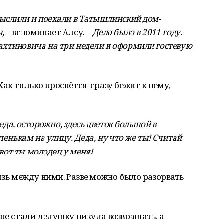
мыслили и поехали в Татышлинский дом-
,
– вспоминает Алсу. –
Дело было в 2011 году.
хтиновича на три недели и оформили гостевую
ак только проснётся, сразу бежит к нему,
Деда, осторожно, здесь цветок большой в
пенькам на улицу. Деда, ну что же ты! Считай
 вот ты молодец у меня!
вязь между ними. Разве можно было разорвать
 не стали дедушку никуда возвращать, а