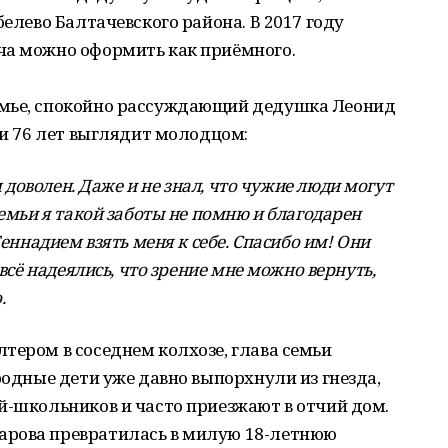
белево Балтачевского района. В 2017 году
ча можно оформить как приёмного.
емье, спокойно рассуждающий дедушка Леонид
ои 76 лет выглядит молодцом:
м доволен. Даже и не знал, что чужие люди могут
семьи я такой заботы не помню и благодарен
Геннадием взять меня к себе. Спасибо им! Они
 всё надеялись, что зрение мне можно вернуть,
.
тером в соседнем колхозе, глава семьи
родные дети уже давно выпорхнули из гнезда,
й-школьников и часто приезжают в отчий дом.
арова превратилась в милую 18-летнюю