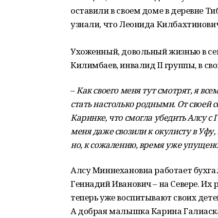
оставили в своем доме в деревне Ти
узнали, что Леонида Килбахтинови
Ухоженный, довольный жизнью в с
Килимбаев, инвалид II группы, в св
–
Как своего меня тут смотрят, я все
стать настолько родными. От своей 
Каринке, что смогла убедить Алсу с 
меня даже свозили к окулисту в Уфу,
но, к сожалению, время уже упущено
Алсу Миннехановна работает бухгал
Геннадий Иванович – на Севере. Их 
теперь уже воспитывают своих дете
А добрая малышка Карина Галиаск