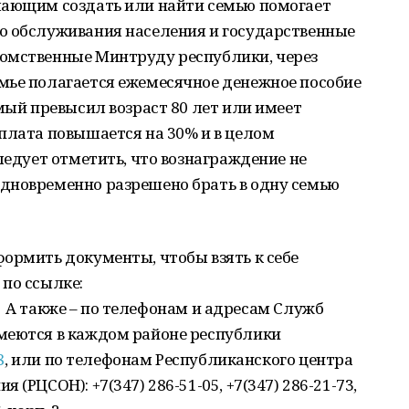
лающим создать или найти семью помогает
о обслуживания населения и государственные
омственные Минтруду республики, через
мье полагается ежемесячное денежное пособие
емый превысил возраст 80 лет или имеет
плата повышается на 30% и в целом
ледует отметить, что вознаграждение не
дновременно разрешено брать в одну семью
ормить документы, чтобы взять к себе
по ссылке:
. А также – по телефонам и адресам Служб
меются в каждом районе республики
8
, или по телефонам Республиканского центра
(РЦСОН): +7(347) 286-51-05, +7(347) 286-21-73,