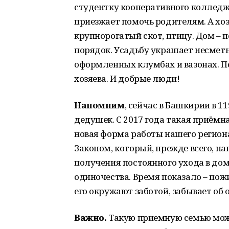
студентку кооперативного колледжа
приезжает помочь родителям. А хоз
крупнорогатый скот, птицу. Дом – п
порядок. Усадьбу украшает несметн
оформленных клумбах и вазонах. По
хозяева. И добрые люди!
Напомним
, сейчас в Башкирии в 
дедушек. С 2017 года такая приёмн
новая форма работы нашего регион
Законом, который, прежде всего, н
получения постоянного ухода в до
одиночества. Время показало – пож
его окружают заботой, забывает об 
Важно.
Такую приемную семью може