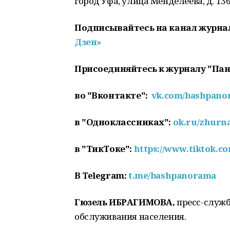
город Уфа, улица Менделеева, д. 136,
Подписывайтесь на канал журна
Дзен»
Присоединяйтесь к журналу "Па
во "Вконтакте":
vk.com/bashpan
в "Одноклассниках":
ok.ru/zhurn
в "ТикТоке":
https://www.tiktok.
В
Telegram:
t.me/bashpanorama
Гюзель ИБРАГИМОВА,
пресс-служб
обслуживания населения.