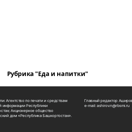
Рубрика "Еда и напитки"
ли: Агентство по печати и средствам
Главный редактор Аширо
й информации Республики
e-mail: ashirov.n@rbsmi.ru
стан; Акционерное общество
ский дом «Республика Башкортостан».