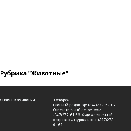
Рубрика "Животные"
в Наиль Камилович
Телефон
Главный редактор: (347)272-62-07.
Ответственный секретарь:
(347)272-61-66. Художественный
секретарь, журналисты: (347)272-
61-64