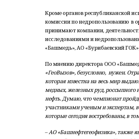
Кроме органов республиканской и
комиссии по недропользованию в о
принимают компании, деятельность
исследованиями и недропользован
«Башмедь», АО «Бурибаевский ГОК»,
По мнению директора ООО «Башмед
«ГеоВызов», безусловно, нужен. Отр
которая известна на весь мир выд
медных, железных руд, россыпного и
нефть. Думаю, что чемпионат пройде
участниками ученым и экспертам, в
которые сегодня востребованы, в т
–
АО «Башнефтегеофизика», также яв