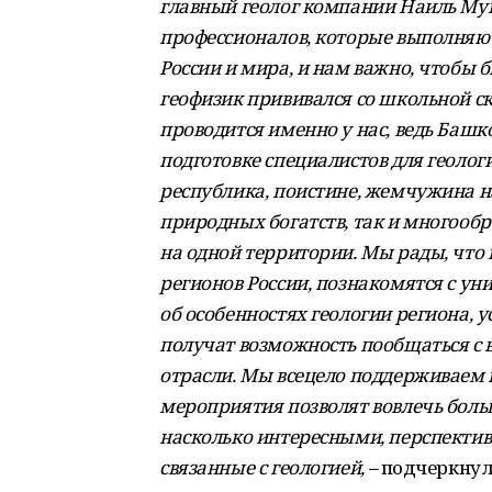
главный геолог компании Наиль Муна
профессионалов, которые выполняю
России и мира, и нам важно, чтобы б
геофизик прививался со школьной с
проводится именно у нас, ведь Башк
подготовке специалистов для геологи
республика, поистине, жемчужина н
природных богатств, так и многообр
на одной территории. Мы рады, что 
регионов России, познакомятся с у
об особенностях геологии региона, у
получат возможность пообщаться с
отрасли. Мы всецело поддерживаем п
мероприятия позволят вовлечь боль
насколько интересными, перспекти
связанные с геологией, –
подчеркнул