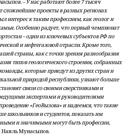
сыпов. – У нас работают более 7 тысяч
т сложнейшие проекты в разных регионах
ыл интерес к таким профессиям, как геолог и
камьи. Особенно радует, что первый чемпионат
ортостан – один из ключевых субъектов РФ по
ческой и нефтегазовой отрасли. Кроме того,
ашей страны, как с точки зрения разнообразия
азия типов геологического строения, собранных
команды, которые приедут из других стран и
никальной природой республики, узнают больше
становят связи со своими сверстниками и
 ведущими экспертами и руководителями
роведение «ГеоВызова» и надеемся, что такие
ше школьников и студентов, показать им
вными и значимыми могут быть профессии,
 Наиль Мунасыпов.