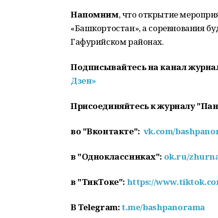
Напомним
, что открытие мероприя
«Башкортостан», а соревнования бу
Гафурийском районах.
Подписывайтесь на канал журна
Дзен»
Присоединяйтесь к журналу "Па
во "Вконтакте":
vk.com/bashpan
в "Одноклассниках":
ok.ru/zhurn
в "ТикТоке":
https://www.tiktok.
В
Telegram
:
t
.
me
/
bashpanorama