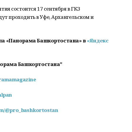
тия состоится 17 сентября в ГКЗ
дут проходить в Уфе, Архангельском и
ла «Панорама Башкортостана» в
«Яндекс
норама Башкортостана"
oramamagazine
alpan
com/@pro_bashkortostan