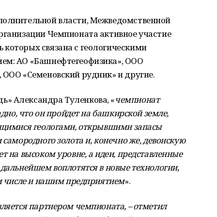
сполнительной власти, Межведомственной
рганизации Чемпионата активное участие
 которых связана с геологическими
ием: АО «Башнефтегеофизика», ООО
 ООО «Семеновский рудник» и другие.
ь» Александра Туленкова, «
чемпионат
адно, что он пройдет на башкирской земле,
ающимися геологами, открывшими запасы
 самородного золота и, конечно же, девонскую
т на высоком уровне, а идеи, представленные
 дальнейшем воплотятся в новые технологии,
ом числе и нашим предприятием
».
ляется партнером чемпионата, – отметил