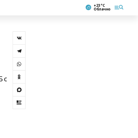
+23 °С
Облачно
Б с