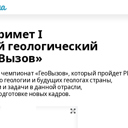
а
римет I
 геологический
оВызов»
чемпионат «ГеоВызов», который пройдет Р
о геологии и будущих геологах страны,
и задачи в данной отрасли,
одготовке новых кадров.