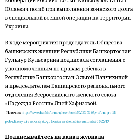
кооперации России». Ее сын Киньябузов Талгат
Юлаевич погиб при выполнении воинского долга
в специальной военной операции на территории
Украины.
В ходе мероприятия председатель Общества
башкирских женщин Республики Башкортостан
Гульнур Кульсарина подписала соглашения с
уполномоченным по правам ребенка в
Республике Башкортостан Ольгой Панчихиной
и председателем Башкирского регионального
отделения Всероссийского женского союза
«Надежда России» Лией Хафизовой.
Источник
https://www.bashinform.ru/news/social/2023-03-02/v-ufe-nagradili-
pobediteley-vii-vserossiyskogo-konkursa-zhenschina-mat-natsii-3162813
Подписывайтесь на канал журнала