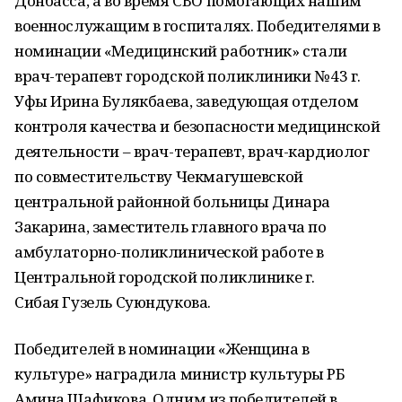
Донбасса, а во время СВО помогающих нашим
военнослужащим в госпиталях. Победителями в
номинации «Медицинский работник» стали
врач-терапевт городской поликлиники № 43 г.
Уфы Ирина Булякбаева, заведующая отделом
контроля качества и безопасности медицинской
деятельности – врач-терапевт, врач-кардиолог
по совместительству Чекмагушевской
центральной районной больницы Динара
Закарина, заместитель главного врача по
амбулаторно-поликлинической работе в
Центральной городской поликлинике г.
Сибая Гузель Суюндукова.
Победителей в номинации «Женщина в
культуре» наградила министр культуры РБ
Амина Шафикова. Одним из победителей в