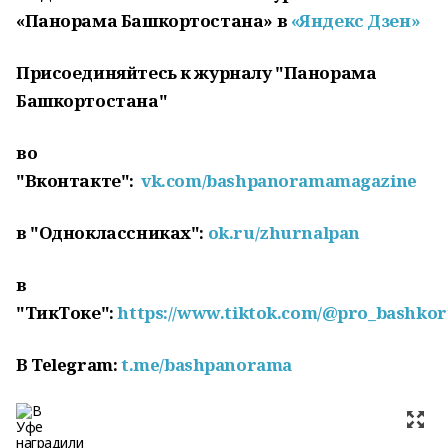
«Панорама Башкортостана» в
«Яндекс Дзен»
Присоединяйтесь к журналу "Панора
ма
Башкортостана"
во
"Вконтакте":
vk.com/bashpanoramamagazine
в "Одноклассниках":
ok.ru/zhurnalpan
в
"ТикТоке":
https://www.tiktok.com/@pro_bashkor
В
Telegram
:
t
.
me
/
bashpanorama