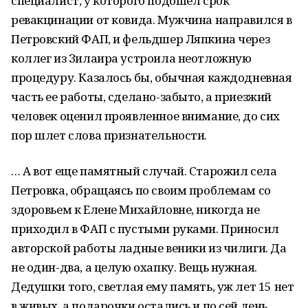
специалист, у которого подошел срок
ревакцинации от ковида. Мужчина направился в
Петровский ФАП, и фельдшер Ляпкина через
коллег из Зилаира устроила неотложную
процедуру. Казалось бы, обычная каждодневная
часть ее работы, сделано-забыто, а приезжий
человек оценил проявленное внимание, до сих
пор шлет слова признательности.
… А вот еще памятный случай. Старожил села
Петровка, обращаясь по своим проблемам со
здоровьем к Елене Михайловне, никогда не
приходил в ФАП с пустыми руками. Приносил
авторской работы ладные веники из чилиги. Да
не один-два, а целую охапку. Вещь нужная.
Дедушки того, светлая ему память, уж лет 15 нет
в живых, а подарочки остались и по сей день