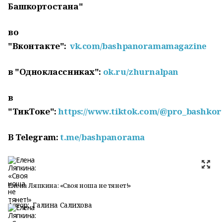
Башкортостана"
во
"Вконтакте":
vk.com/bashpanoramamagazine
в "Одноклассниках":
ok.ru/zhurnalpan
в
"ТикТоке":
https://www.tiktok.com/@pro_bashkor
В
Telegram
:
t
.
me
/
bashpanorama
Елена Ляпкина: «Своя ноша не тянет!»
Автор:
Галина Салихова