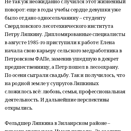
Не так уж неожиданно случился этот жизненный
поворот: еще в годы учебы сердце девушки уже
было отдано односельчанину – студенту
Свердловского лесотехнического института
Петру Ляпкину. Дипломированные специалисты
в августе 1985-го приступили к работе: Елена
начала свою карьеру сельского медработника в
Петровском ФАПе, заменив ушедшую в декрет
предшественницу, а Петр пошел в лесоохрану.
По осени сыграли свадьбу. Так и получилось, что
на родной земле у супругов Ляпкиных
сложилось всё: любовь, семья, профессиональная
деятельность. И дальнейшие перспективы
открылись.
Фельдшер Ляпкина в Зилаирском районе –