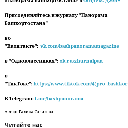
«Панорама Башкортостана» в
«Яндекс Дзен»
Присоединяйтесь к журналу "Панорама
Башкортостана"
во
"Вконтакте":
vk.com/bashpanoramamagazine
в "Одноклассниках":
ok.ru/zhurnalpan
в
"ТикТоке":
https://www.tiktok.com/@pro_bashkor
В
Telegram:
t.me/bashpanorama
Автор:
Галина Салихова
Читайте нас