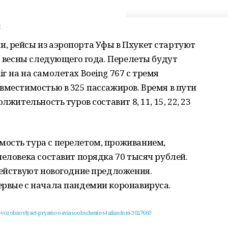
м
, рейсы из аэропорта Уфы в Пхукет стартуют
до весны следующего года. Перелеты будут
r на на самолетах Boeing 767 с тремя
вместимостью в 325 пассажиров. Время в пути
лжительность туров составит 8, 11, 15, 22, 23
ость тура с перелетом, проживанием,
человека составит порядка 70 тысяч рублей.
действуют новогодние предложения.
ервые с начала пандемии коронавируса.
fa-vozobnovlyaet-pryamoe-aviasoobschenie-s-tailandom-3027660