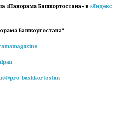
ла «Панорама Башкортостана» в
«Яндекс
норама Башкортостана"
oramamagazine
alpan
com/@pro_bashkortostan