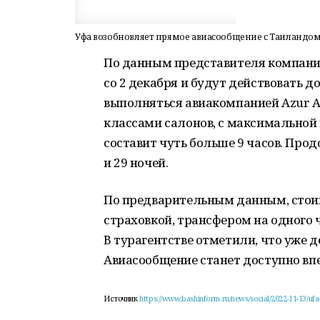
Уфа возобновляет прямое авиасообщение с Таиландо
По данным представителя компании
со 2 декабря и будут действовать 
выполняться авиакомпанией Azur Ai
классами салонов, с максимальной 
составит чуть больше 9 часов. Продо
и 29 ночей.
По предварительным данным, стоим
страховкой, трансфером на одного 
В турагентстве отметили, что уже 
Авиасообщение станет доступно вп
Источник
https://www.bashinform.ru/news/social/2022-11-13/u