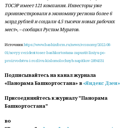
ТОСЭР имеет 121 компания. Инвесторы уже
проинвестировали в экономику региона более 6
млрд рублей и создали 4,5 тысячи новых рабочих
мест», – сообщил Рустам Муратов.
Источник
https://www.bashinform.ru/news/economy/2022-08-
01/novyy-rezident-toser-bashkortostana-zapustit-liniyu-po-
proizvodstvu-i-rozlivu-kislomolochnyh-napitkov-2894531
Подписывайтесь на канал журнала
«Панорама Башкортостана» в
«Яндекс Дзен»
Присоединяйтесь к журналу "Панорама
Башкортостана"
во