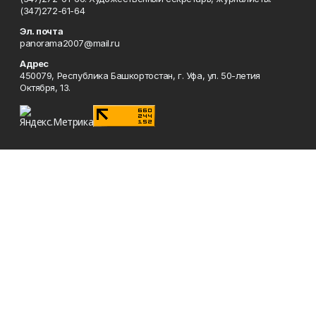
(347)272-61-64
Эл. почта
panorama2007@mail.ru
Адрес
450079, Республика Башкортостан, г. Уфа, ул. 50-летия
Октября, 13.