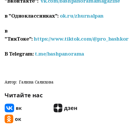
"Вконтакте":
vk.com/bashpanoramamagazine
в "Одноклассниках":
ok.ru/zhurnalpan
в
"ТикТоке":
https://www.tiktok.com/@pro_bashkor
В
Telegram:
t.me/bashpanorama
Автор:
Галина Салихова
Читайте нас