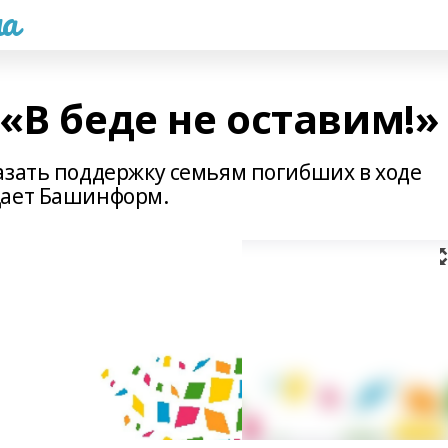
а
«В беде не оставим!»
азать поддержку семьям погибших в ходе
щает Башинформ.