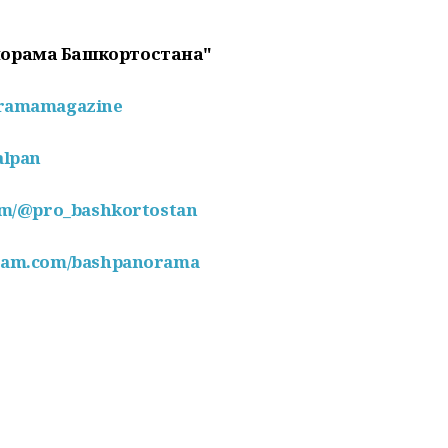
норама Башкортостана"
oramamagazine
alpan
com/@pro_bashkortostan
gram.com/bashpanorama