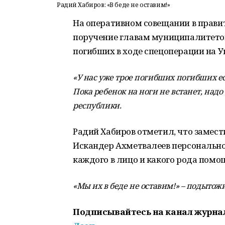
Радий Хабиров: «В беде не оставим!»
На оперативном совещании в прави
поручение главам муниципалитетов
погибших в ходе спецоперации на У
«У нас уже трое погибших погибших ес
Пока ребенок на ноги не встанет, надо
республики.
Радий Хабиров отметил, что замес
Искандер Ахметвалеев персонально
каждого в лицо и какого рода помо
«Мы их в беде не оставим!» – подытож
Подписывайтесь на канал журна