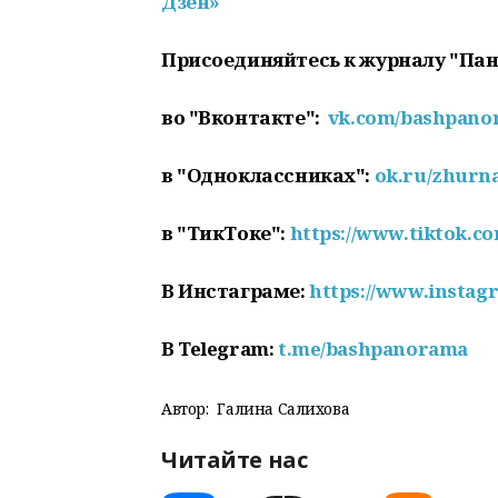
Дзен»
Присоединяйтесь к журналу "Па
во "Вконтакте":
vk.com/bashpan
в "Одноклассниках":
ok.ru/zhurn
в "ТикТоке":
https://www.tiktok.
В Инстаграме:
https://www.insta
В Telegram:
t.me/bashpanorama
Автор:
Галина Салихова
Читайте нас