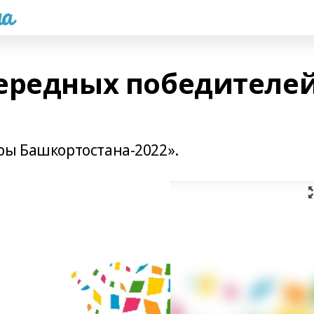
а
ередных победителе
ры Башкортостана-2022».