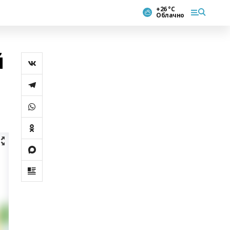
+26 °С
Облачно
й