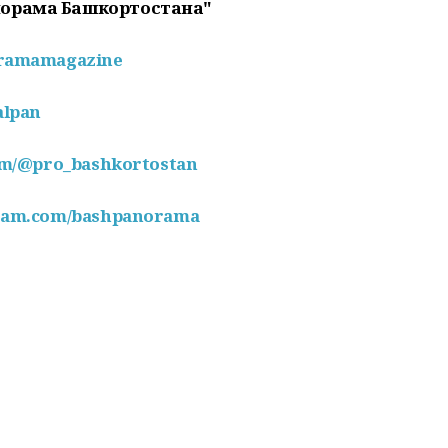
норама Башкортостана"
oramamagazine
alpan
com/@pro_bashkortostan
gram.com/bashpanorama