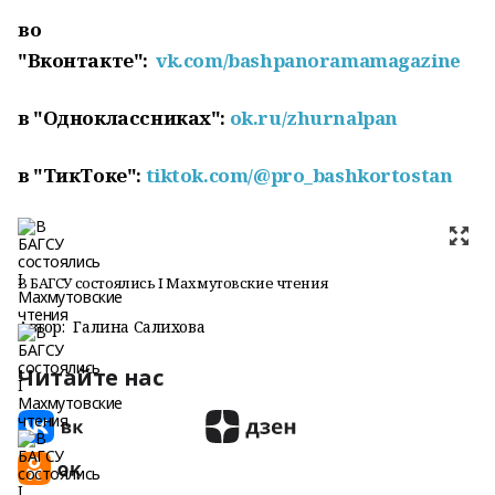
во
"Вконтакте":
vk.com/bashpanoramamagazine
в "Одноклассниках":
ok.ru/zhurnalpan
в "ТикТоке":
tiktok.com/@pro_bashkortostan
В БАГСУ состоялись I Махмутовские чтения
Автор:
Галина Салихова
Читайте нас