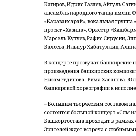
Кагиров, Идрис Газиев, Айгуль Саг
ансамбль народного танца имени Ф
«Каравансарай», вокальная группа 
проект «Хазина», Оркестр «Бишбарм
Марсель Кутуев, Рафис Сирусин, Зи
Валеева, Ильнур Хибатуллин, Алина
В концерте прозвучат башкирские 
произведения башкирских композит
Низаметдинова, Рима Хасанова, Юла
башкирской хореографии в исполне
– Большим творческим составом нах
состоится большой концерт «Сәләм и
Башкортостана проходит в рамках ф
Зрителей ждет встреча с любимым