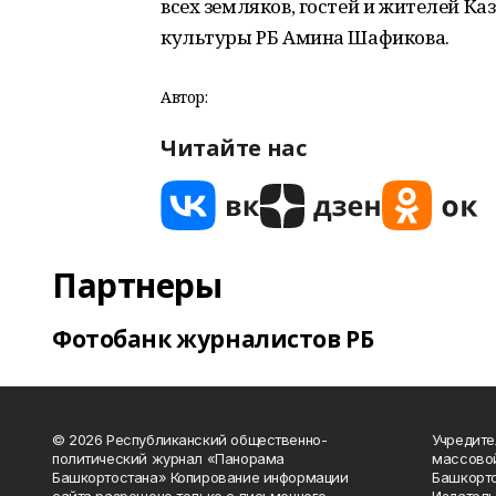
всех земляков, гостей и жителей Каз
культуры РБ Амина Шафикова.
Автор:
Читайте нас
Партнеры
Фотобанк журналистов РБ
© 2026 Республиканский общественно-
Учредите
политический журнал «Панорама
массово
Башкортостана» Копирование информации
Башкорто