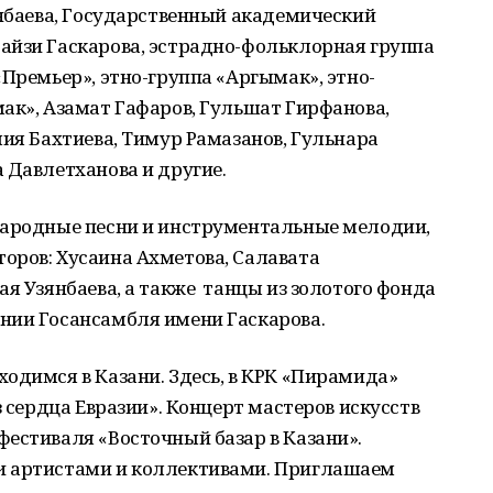
инбаева, Государственный академический
айзи Гаскарова, эстрадно-фольклорная группа
«Премьер», этно-группа «Аргымак», этно-
ак», Азамат Гафаров, Гульшат Гирфанова,
лия Бахтиева, Тимур Рамазанов, Гульнара
 Давлетханова и другие.
народные песни и инструментальные мелодии,
оров: Хусаина Ахметова, Салавата
я Узянбаева, а также танцы из золотого фонда
нии Госансамбля имени Гаскарова.
одимся в Казани. Здесь, в КРК «Пирамида»
з сердца Евразии». Концерт мастеров искусств
естиваля «Восточный базар в Казани».
и артистами и коллективами. Приглашаем