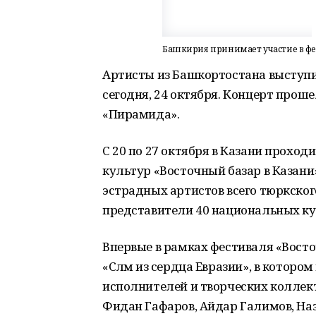
Башкирия принимает участие в фес
Артисты из Башкортостана выступи
сегодня, 24 октября. Концерт прош
«Пирамида».
С 20 по 27 октября в Казани прох
культур «Восточный базар в Казан
эстрадных артистов всего тюркског
представители 40 национальных куль
Впервые в рамках фестиваля «Восто
«Сәләм из сердца Евразии», в котор
исполнителей и творческих коллект
Фидан Гафаров, Айдар Галимов, На