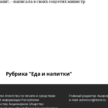
ани!, – написала в своих соцсетях министр
Рубрика "Еда и напитки"
ли: Агентство по печати и средствам
Главный редактор Аширо
й информации Республики
e-mail: ashirov.n@rbsmi.ru
стан; Акционерное общество