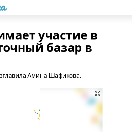
а
мает участие в
точный базар в
зглавила Амина Шафикова.