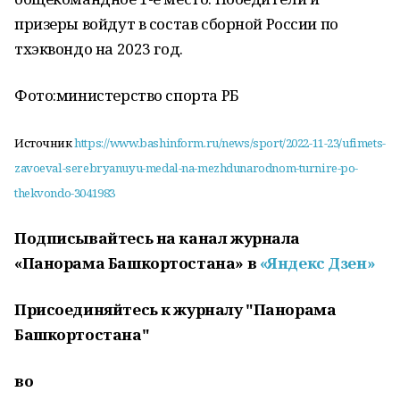
призеры войдут в состав сборной России по
тхэквондо на 2023 год.
Фото:министерство спорта РБ
Источник
https://www.bashinform.ru/news/sport/2022-11-23/ufimets-
zavoeval-serebryanuyu-medal-na-mezhdunarodnom-turnire-po-
thekvondo-3041983
Подписывайтесь на канал журнала
«Панорама Башкортостана» в
«Яндекс Дзен»
Присоединяйтесь к журналу "Панорама
Башкортостана"
во