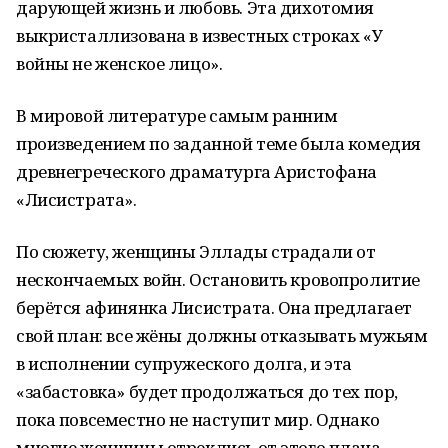
дарующей жизнь и любовь. Эта дихотомия
выкристаллизована в известных строках «У
войны не женское лицо».
В мировой литературе самым ранним
произведением по заданной теме была комедия
древнегреческого драматурга Аристофана
«Лисистрата».
По сюжету, женщины Эллады страдали от
нескончаемых войн. Остановить кровопролитие
берётся афинянка Лисистрата. Она предлагает
свой план: все жёны должны отказывать мужьям
в исполнении супружеского долга, и эта
«забастовка» будет продолжаться до тех пор,
пока повсеместно не наступит мир. Однако
многие женщины отреклись от этого плана,