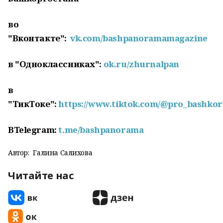
во
"Вконтакте":
vk.com/bashpanoramamagazine
в "Одноклассниках":
ok.ru/zhurnalpan
в
"ТикТоке":
https://www.tiktok.com/@pro_bashkor
В
Telegram
:
t
.
me
/
bashpanorama
Автор:
Галина Салихова
Читайте нас