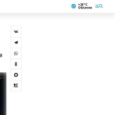
+26 °С
Облачно
в