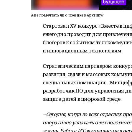
А не помечтать ли о поездке в Арктику?
Стартовал XV конкурс «Вместе в ци
ежегодно проводит для привлечен
блогеров к событиям телекоммуни
и инновационным технологиям.
Стратегическим партнером конкур
развития, связи и массовых комму
специальных номинаций – Минцифры
разработчик ПО для управления ди
защите детей в цифровой среде.
– Сегодня, когда во всех отраслях п
оперативно узнавать о технологиче
жизнь. Работа ИТ-журналистов в ре