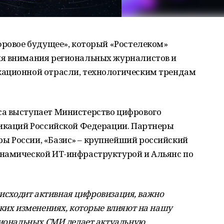
фровое будущее», который «Ростелеком»
ия внимания региональных журналистов и
кационной отрасли, технологическим трендам
са выступает Министерство цифрового
никаций Российской Федерации. Партнеры
 России, «Базис» – крупнейший российский
намической ИТ-инфраструктурой и Альянс по
роисходит активная цифровизация, важно
ских изменениях, которые влияют на нашу
гиональных СМИ делает актуальную