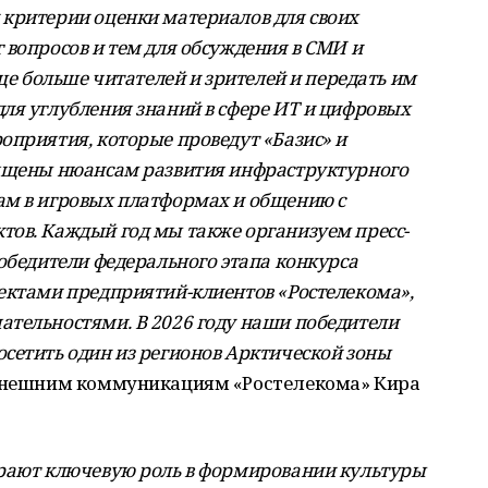
критерии оценки материалов для своих
 вопросов и тем для обсуждения в СМИ и
еще больше читателей и зрителей и передать им
ля углубления знаний в сфере ИТ и цифровых
оприятия, которые проведут «Базис» и
вящены нюансам развития инфраструктурного
ам в игровых платформах и общению с
ов. Каждый год мы также организуем пресс-
обедители федерального этапа конкурса
ектами предприятий-клиентов «Ростелекома»,
тельностями. В 2026 году наши победители
сетить один из регионов Арктической зоны
 внешним коммуникациям «Ростелекома» Кира
грают ключевую роль в формировании культуры