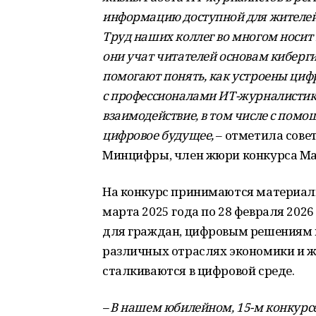
информацию доступной для жителей
Труд наших коллег во многом носит 
они учат читателей основам киберг
помогают понять, как устроены циф
с профессионалами ИТ-журналистик
взаимодействие, в том числе с помо
цифровое будущее,
– отметила сове
Минцифры, член жюри конкурса Ма
На конкурс принимаются материалы
марта 2025 года по 28 февраля 202
для граждан, цифровым решениям в
различных отраслях экономики и жи
сталкиваются в цифровой среде.
– В нашем юбилейном, 15-м конкурс