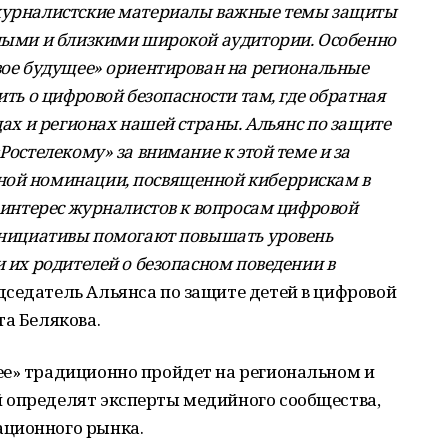
 журналистские материалы важные темы защиты
тными и близкими широкой аудитории. Особенно
овое будущее» ориентирован на региональные
ить о цифровой безопасности там, где обратная
одах и регионах нашей страны. Альянс по защите
Ростелекому» за внимание к этой теме и за
ной номинации, посвященной киберрискам в
т интерес журналистов к вопросам цифровой
 инициативы помогают повышать уровень
и их родителей о безопасном поведении в
дседатель Альянса по защите детей в цифровой
та Белякова.
ее» традиционно пройдет на региональном и
 определят эксперты медийного сообщества,
ационного рынка.