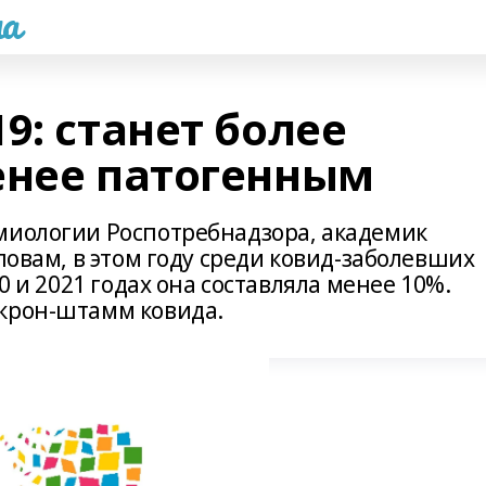
а
9: станет более
енее патогенным
миологии Роспотребнадзора, академик
ловам, в этом году среди ковид-заболевших
0 и 2021 годах она составляла менее 10%.
икрон-штамм ковида.