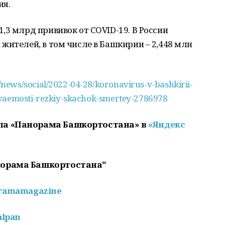
ия.
,3 млрд прививок от COVID-19. В России
жителей, в том числе в Башкирии – 2,448 млн
news/social/2022-04-28/koronavirus-v-bashkirii-
evaemosti-rezkiy-skachok-smertey-2786978
ла «Панорама Башкортостана» в
«Яндекс
норама Башкортостана"
oramamagazine
alpan