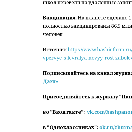
школ перевели на удаленные занят
Вакцинация.
На планете сделано 11
полностью вакцинированы 86,5 млн 
человек.
Источник
https://www.bashinform.ru/
vpervye-s-fevralya-novyy-rost-zabol
Подписывайтесь на канал журна
Дзен»
Присоединяйтесь к журналу "Па
во "Вконтакте":
vk.com/bashpan
в "Одноклассниках":
ok.ru/zhurn