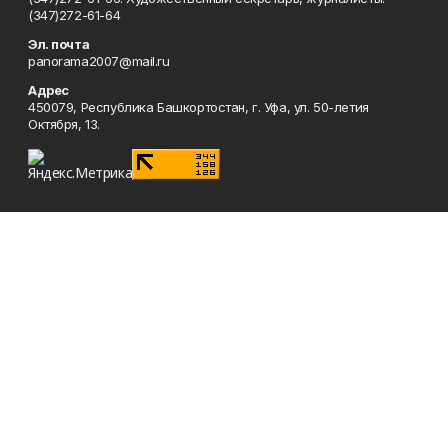
(347)272-61-64
Эл. почта
panorama2007@mail.ru
Адрес
450079, Республика Башкортостан, г. Уфа, ул. 50-летия
Октября, 13.