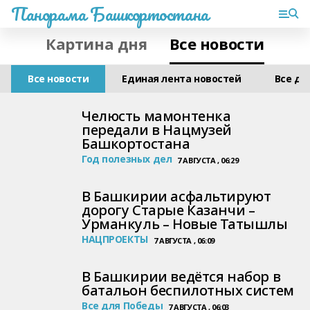
Панорама Башкортостана
Картина дня
Все новости
Все новости
Единая лента новостей
Все дл
Челюсть мамонтенка
передали в Нацмузей
Башкортостана
Год полезных дел
7 АВГУСТА , 06:29
В Башкирии асфальтируют
дорогу Старые Казанчи –
Урманкуль – Новые Татышлы
НАЦПРОЕКТЫ
7 АВГУСТА , 06:09
В Башкирии ведётся набор в
батальон беспилотных систем
Все для Победы
7 АВГУСТА , 06:03