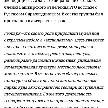
экспедицию в Салаватский район нескольких
членов Башкирского отделения РГО во главе с
Рустамом Сиразетдиновым. В состав группы был
приглашен и автор этих строк.
Геопарк
–
это своего рода природный музей под
открытым небом, а
«
экспонатами
»
здесь являются
древние геологические разрезы, минералы и
полезные ископаемые, реки, горы, пещеры,
разнообразие растений и животных, уникальная
нематериальная культура местного населения и
многое другое. В отличие от особо охраняемых
природных объектов, таких как национальные
парки, куда вход ограничен, геопарк доступен для
путешественников. Более того, деятельность
геопарков направлена на привлечение туристов, с
тем чтобы популяризировать данную локацию.