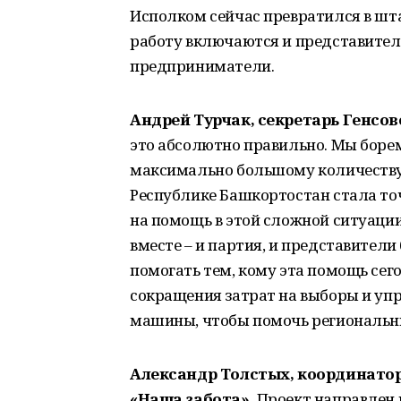
Исполком сейчас превратился в шта
работу включаются и представител
предприниматели.
Андрей Турчак, секретарь Генсо
это абсолютно правильно. Мы борем
максимально большому количеству 
Республике Башкортостан стала точ
на помощь в этой сложной ситуации
вместе – и партия, и представител
помогать тем, кому эта помощь сег
сокращения затрат на выборы и уп
машины, чтобы помочь региональн
Александр Толстых, координатор
«
Наша забота».
Проект направлен 