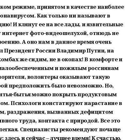
тком режиме, принятом в качестве наиболее
ронавирусом. Как только ни называют в
ю! И клянут ее на все лады, и язвительные
 интернет фото-видеошелухой, отнюдь не
ению. А оно нам в данное время очень
зал Президент России Владимир Путин, на
комбах же сидим, не в окопах! В комфорте и
 малообеспеченным и пожилым россиянам
творители, волонтеры оказывают такую
рой предположить было невозможно. Но,
 житья-бытья можно покрыть продуктовым
ом. Психологи констатируют нарастание в
ем, раздражения, вызванных дефицитом
вного труда, контакта с природой. Все это
елегкая. Специалисты рекомендуют почаще
: здесь и сейчас
–
лучшее время! К счастью,