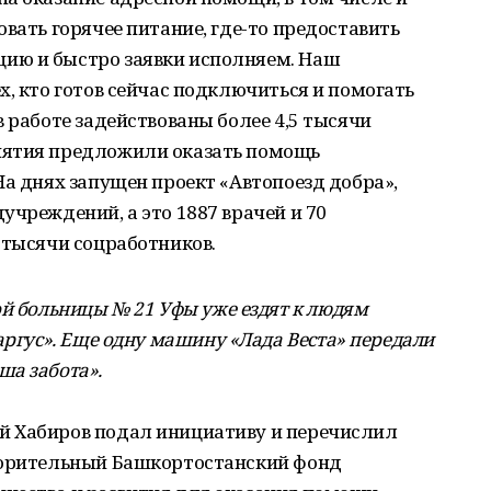
вать горячее питание, где-то предоставить
ию и быстро заявки исполняем. Наш
х, кто готов сейчас подключиться и помогать
в работе задействованы более 4,5 тысячи
иятия предложили оказать помощь
На днях запущен проект «Автопоезд добра»,
учреждений, а это 1887 врачей и 70
 тысячи соцработников.
кой больницы
№
21
Уфы
уже ездят к людям
аргус»
.
Еще одну машину
«
Лада Веста» передали
ша забота»
.
й Хабиров подал инициативу и перечислил
ворительный Башкортостанский фонд