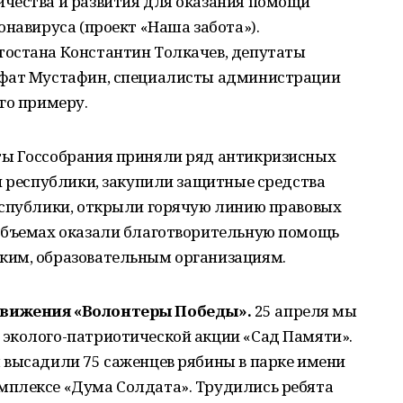
чества и развития для оказания помощи
онавируса (проект «Наша забота»).
остана Константин Толкачев, депутаты
ьфат Мустафин, специалисты администрации
го примеру.
ты Госсобрания приняли ряд антикризисных
н республики, закупили защитные средства
еспублики, открыли горячую линию правовых
объемах оказали благотворительную помощь
ким, образовательным организациям.
движения
«
Волонтеры Победы».
25 апреля мы
эколого-патриотической акции «Сад Памяти».
 высадили 75 саженцев рябины в парке имени
мплексе «Дума Солдата». Трудились ребята