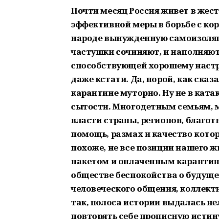
Почти месяц Россия живет в жес
эффективной меры в борьбе с ко
народе вынужденную самоизоляци
частушки сочиняют, и наполняют
способствующей хорошему настро
даже кстати. Да, порой, как ска
карантине муторно. Ну не в ката
сытости. Многодетным семьям,
власти страны, регионов, благо
помощь, размах и качество кото
похоже, не все позиции нашего
пакетом и оплаченным карантин
обществе беспокойства о будущ
человеческого общения, коллекти
так, полоса истории выдалась н
повторять себе прописную истину