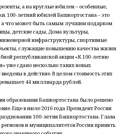
езенты, а на круглые юбилеи – особенные,
и. 100-летний юбилей Башкортостана – это
, а что может быть самым лучшим подарком
ницы, детские сады, Дома культуры,
 инженерной инфраструктуры, спортивные
объекты, служащие повышению качества жизни
бной республиканской акции «К 100-летию
в» уже сдано несколько таких новых
 введены в действие. В целом стоимость этих
ревышает 44 миллиарда рублей.
етия образования Башкортостана было решено
не. Еще в июле 2016 года Президент России
раздновании 100-летия Башкортостана. Глава
 регионов и муниципалитетов России принять
этого значимого события.