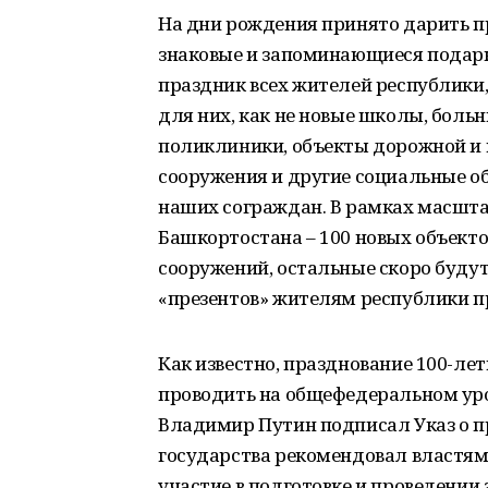
На дни рождения принято дарить пр
знаковые и запоминающиеся подарк
праздник всех жителей республики
для них, как не новые школы, боль
поликлиники, объекты дорожной и
сооружения и другие социальные 
наших сограждан. В рамках масшта
Башкортостана – 100 новых объекто
сооружений, остальные скоро будут
«презентов» жителям республики п
Как известно, празднование 100-л
проводить на общефедеральном уров
Владимир Путин подписал Указ о п
государства рекомендовал властям
участие в подготовке и проведении 