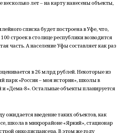
 несколько лет – на карту нанесены объекты,
лейного списка будет построена в Уфе, что,
 100 строек в столице республики возводится
ртая часть. А население Уфы составляет как раз
ценивается в 26 млрд рублей. Некоторые из
й парк «Россия – моя история», школы в
й и «Дема-8». Остальные объекты планируется
у ожидается введение таких объектов, как
се, школа в микрорайоне «Яркий», стационар
строй онкодиспансера. В этом же году