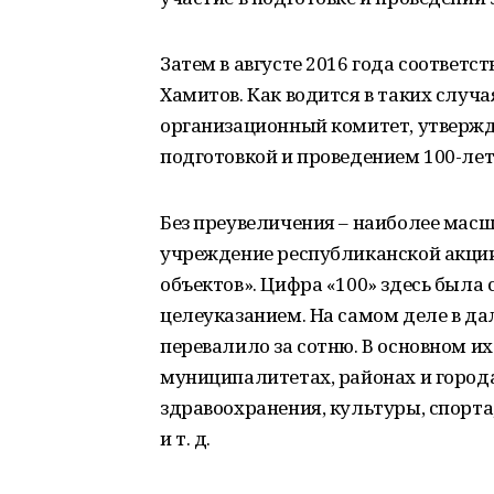
Затем в августе 2016 года соответ
Хамитов. Как водится в таких случ
организационный комитет, утвержд
подготовкой и проведением 100-лет
Без преувеличения – наиболее мас
учреждение республиканской акции
объектов». Цифра «100» здесь была
целеуказанием. На самом деле в д
перевалило за сотню. В основном и
муниципалитетах, районах и города
здравоохранения, культуры, спорт
и т. д.