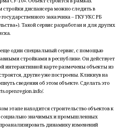
ма СУ-10». Объект строится в рамках
м стройки диспансера можно следить в
 государственного заказчика – ГКУ УКС РБ
льства»). Такой сервис разработан и для других
ска.
т еще один специальный сервис, с помощью
лавными стройками в республике. Он действует
й интерактивной карте размечены объекты из
строятся, другие уже построены. Кликнув на
нуть сведения об этом объекте. Сделать это
ts.openregion.info/.
ком этапе находится строительство объектов к
х социально значимых и промышленных
ь проанализировать динамику изменений