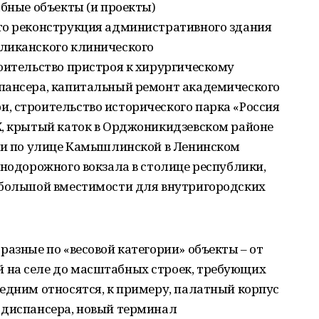
абные объекты (и проекты)
то реконструкция административного здания
ликанского клинического
оительство пристроя к хирургическому
пансера, капитальный ремонт академического
, строительство исторического парка «Россия
Х, крытый каток в Орджоникидзевском районе
вки по улице Камышлинской в Ленинском
знодорожного вокзала в столице республики,
 большой вместимости для внутригородских
разные по «весовой категории» объекты – от
 на селе до масштабных строек, требующих
едним относятся, к примеру, палатный корпус
 диспансера, новый терминал