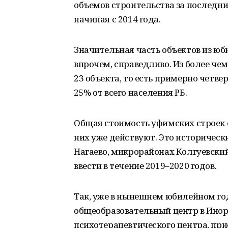
объемов строительства за последние
начиная с 2014 года.
Значительная часть объектов из юби
впрочем, справедливо. Из более чем
23 объекта, то есть примерно четве
25% от всего населения РБ.
Общая стоимость уфимских строек о
них уже действуют. Это исторически
Нагаево, микрорайонах Колгуевски
ввести в течение 2019–2020 годов.
Так, уже в нынешнем юбилейном год
общеобразовательный центр в Инор
психотерапевтического центра, при