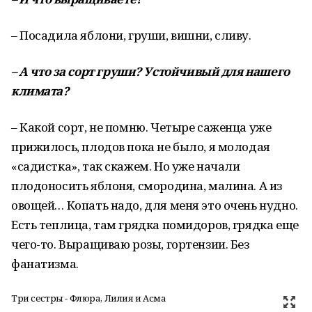
– Посадила яблони, груши, вишни, сливу.
–
А
что
за
сорт
груши
?
Устойчивый
для
нашего
климата
?
– Какой сорт, не помню. Четыре саженца уже
прижилось, плодов пока не было, я молодая
«садистка», так скажем. Но уже начали
плодоносить яблоня, смородина, малина. А из
овощей… Копать надо, для меня это очень нудно.
Есть теплица, там грядка помидоров, грядка еще
чего-то. Выращиваю розы, гортензии. Без
фанатизма.
Три сестры - Флюра, Лилия и Асма