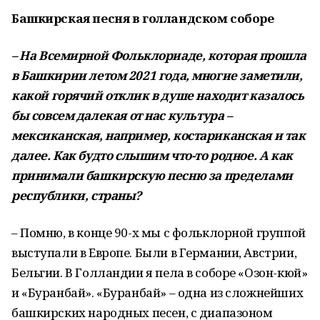
Башкирская
песня
в
голландском
соборе
–
На
Всемирной
Фольклориаде
,
которая
прошла
в Башкирии летом
2021
года
,
многие
заметили
,
какой
горячий
отклик
в
душе
находит казалось
бы
совсем
далекая
от
нас
культура
–
мексиканская
,
например
,
костариканская
и
так
далее
.
Как
будто
слышим
что
-
то
родное
.
А
как
принимали
башкирскую
песню
за
пределами
республики
,
страны
?
– Помню, в конце 90-х мы с фольклорной группой
выступали в Европе. Были в Германии, Австрии,
Бельгии. В Голландии я пела в соборе «Озон-кюй»
и «Буранбай». «Буранбай» – одна из сложнейших
башкирских народных песен, с диапазоном