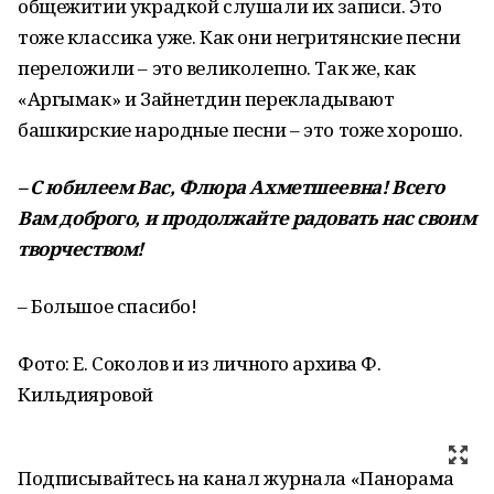
общежитии украдкой слушали их записи. Это
тоже классика уже. Как они негритянские песни
переложили – это великолепно. Так же, как
«Аргымак» и Зайнетдин перекладывают
башкирские народные песни – это тоже хорошо.
–
С
юбилеем
Вас
,
Флюра
Ахметшеевна
!
Всего
Вам
доброго,
и
продолжайте
радовать
нас
своим
творчеством
!
– Большое спасибо!
Фото: Е. Соколов и из личного архива Ф.
Кильдияровой
Подписывайтесь на канал журнала «Панорама