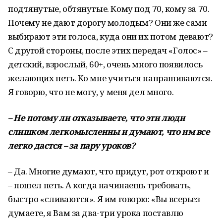
подтянутые, обтянутые. Кому под 70, кому за 70.
Почему не дают дорогу молодым? Они же сами
выбирают эти голоса, куда они их потом девают?
С другой стороны, после этих передач «Голос» –
детский, взрослый, 60+, очень много появилось
желающих петь. Ко мне учиться напрашиваются.
Я говорю, что не могу, у меня дел много.
–
Не
потому
ли
отказываете
,
что
эти
люди
слишком
легкомысленны
и
думают
,
что
им
все
легко
дастся
–
за
пару
уроков
?
– Да. Многие думают, что придут, рот откроют и
– пошел петь. А когда начинаешь требовать,
быстро «сливаются». Я им говорю: «Вы всерьез
думаете, я Вам за два-три урока поставлю