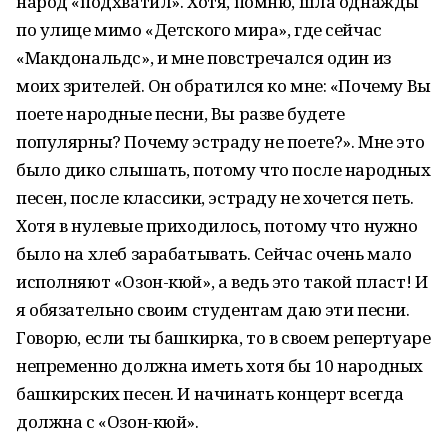
народ «подхватил». Хотя, помню, шла однажды
по улице мимо «Детского мира», где сейчас
«Макдональдс», и мне повстречался один из
моих зрителей. Он обратился ко мне: «Почему Вы
поете народные песни, Вы разве будете
популярны? Почему эстраду не поете?». Мне это
было дико слышать, потому что после народных
песен, после классики, эстраду не хочется петь.
Хотя в нулевые приходилось, потому что нужно
было на хлеб зарабатывать. Сейчас очень мало
исполняют «Озон-кюй», а ведь это такой пласт! И
я обязательно своим студентам даю эти песни.
Говорю, если ты башкирка, то в своем репертуаре
непременно должна иметь хотя бы 10 народных
башкирских песен. И начинать концерт всегда
должна с «Озон-кюй».