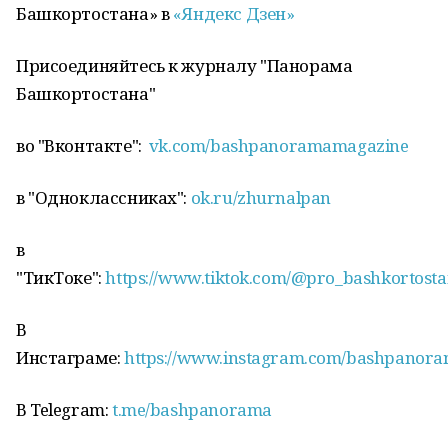
Башкортостана» в
«Яндекс Дзен»
Присоединяйтесь к журналу "Панорама
Башкортостана"
во "Вконтакте":
vk.com/bashpanoramamagazine
в "Одноклассниках":
ok.ru/zhurnalpan
в
"ТикТоке":
https://www.tiktok.com/@pro_bashkortost
В
Инстаграме:
https://www.instagram.com/bashpanor
В Telegram:
t.me/bashpanorama