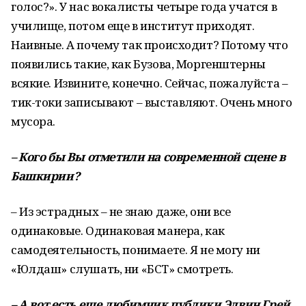
голос?». У нас вокалисты четыре года учатся в
училище, потом еще в институт приходят.
Наивные. А почему так происходит? Потому что
появились такие, как Бузова, Моргенштерны
всякие. Извините, конечно. Сейчас, пожалуйста –
тик-токи записывают – выставляют. Очень много
мусора.
–
Кого
бы
Вы
отметили
на
современной
сцене
в
Башкирии
?
– Из эстрадных – не знаю даже, они все
одинаковые. Одинаковая манера, как
самодеятельность, понимаете. Я не могу ни
«Юлдаш» слушать, ни «БСТ» смотреть.
–
А
вот
есть
еще
любимчик
публики
Элвин
Грей
.