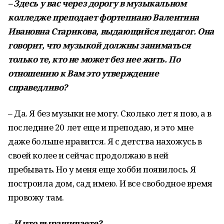
–
Здесь
у
вас
через
дорогу
в
музыкальном
колледже
преподает
фортепиано
Валентина
Ивановна
Старикова
,
выдающийся
педагог
.
Она
говорит
,
что
музыкой
должны
заниматься
только
те
,
кто
не
может
без
нее
жить
.
По
отношению
к
Вам
это
утверждение
справедливо
?
– Да. Я без музыки не могу. Сколько лет я пою, а в
последние 20 лет еще и преподаю, и это мне
даже больше нравится. Я с детства нахожусь в
своей колее и сейчас продолжаю в ней
пребывать. Но у меня еще хобби появилось. Я
построила дом, сад имею. И все свободное время
провожу там.
–
И
что
выращиваете
?