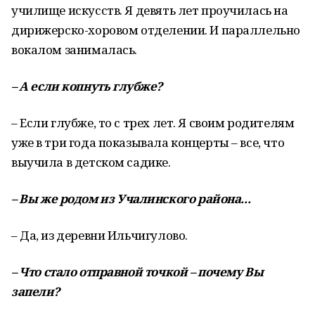
училище искусств. Я девять лет проучилась на
дирижерско-хоровом отделении. И параллельно
вокалом занималась.
–
А
если
копнуть
глубже
?
– Если глубже, то с трех лет. Я своим родителям
уже в три года показывала концерты – все, что
выучила в детском садике.
–
Вы
же
родом
из
Учалинского
района
.
..
– Да, из деревни Ильчигулово.
–
Что
стало
отправной
точкой
–
почему
Вы
запели
?