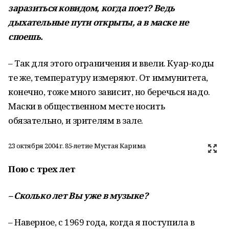
заразиться
ковидом
,
когда
поет
?
Ведь
дыхательные
пути
открыты
,
а
в
маске
не
споешь
.
– Так для этого ограничения и ввели. Куар-коды
те же, температуру измеряют. От иммунитета,
конечно, тоже много зависит, но беречься надо.
Маски в общественном месте носить
обязательно, и зрителям в зале.
23 октября 2004 г. 85-летие Мустая Карима
Пою
с
трех
лет
–
Сколько
лет
Вы
уже
в
музыке
?
– Наверное, с 1969 года, когда я поступила в