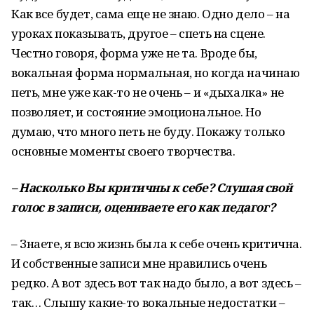
Как все будет, сама еще не знаю. Одно дело – на
уроках показывать, другое – спеть на сцене.
Честно говоря, форма уже не та. Вроде бы,
вокальная форма нормальная, но когда начинаю
петь, мне уже как-то не очень – и «дыхалка» не
позволяет, и состояние эмоциональное. Но
думаю, что много петь не буду. Покажу только
основные моменты своего творчества.
–
Насколько
Вы
критичны
к
себе
?
Слушая
свой
голос
в
записи
,
оцениваете
его
как
педагог
?
– Знаете, я всю жизнь была к себе очень критична.
И собственные записи мне нравились очень
редко. А вот здесь вот так надо было, а вот здесь –
так… Слышу какие-то вокальные недостатки –