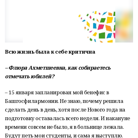
Всю
жизнь
была
к
себе
критична
–
Флюра
Ахметшеевна
,
как
собираетесь
отмечать
юбилей
?
– 15 января запланирован мой бенефис в
Башгосфилармонии. Не знаю, почему решила
сделать день в день, хотя после Нового года на
подготовку оставалась всего неделя. И накануне
времени совсем не было, я в больнице лежала.
Будут петь мои студенты, и сама я выступлю.