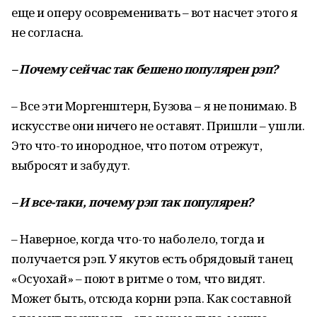
еще и оперу осовременивать – вот насчет этого я
не согласна.
–
Почему
сейчас
так
бешено
популярен
рэп
?
– Все эти Моргенштерн, Бузова – я не понимаю. В
искусстве они ничего не оставят. Пришли – ушли.
Это что-то инородное, что потом отрежут,
выбросят и забудут.
–
И
все
-
таки,
почему
рэп
так
популярен
?
– Наверное, когда что-то наболело, тогда и
получается рэп. У якутов есть обрядовый танец
«Осуохай» – поют в ритме о том, что видят.
Может быть, отсюда корни рэпа. Как составной