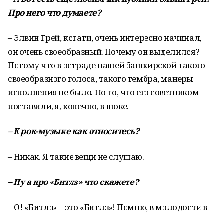
Про
него
что
думаете
?
– Элвин Грей, кстати, очень интересно начинал,
он очень своеобразный. Почему он выделился?
Потому что в эстраде нашей башкирской такого
своеобразного голоса, такого тембра, манеры
исполнения не было. Но то, что его советником
поставили, я, конечно, в шоке.
–
К
рок
-
музыке
как
относитесь
?
– Никак. Я такие вещи не слушаю.
–
Ну
а
про
«
Битлз
»
что
скажете
?
– О! «Битлз» – это «Битлз»! Помню, в молодости в