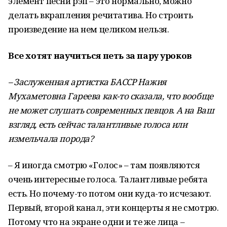
элемент песни рэп – это нормально, можно
делать вкрапления речитатива. Но строить
произведение на нем целиком нельзя.
Все
хотят
научиться
петь
за
пару
уроков
–
Заслуженная
артистка
БАССР
Нажия
Мухаметовна
Гареева
как
-
то
сказала
,
что
вообще
не
может
слушать
современных певцов
.
А
на
Ваш
взгляд
,
есть
сейчас
талантливые
голоса
или
измельчала
порода
?
– Я иногда смотрю «Голос» – там появляются
очень интересные голоса. Талантливые ребята
есть. Но почему-то потом они куда-то исчезают.
Первый, второй канал, эти концерты я не смотрю.
Потому что на экране одни и те же лица –