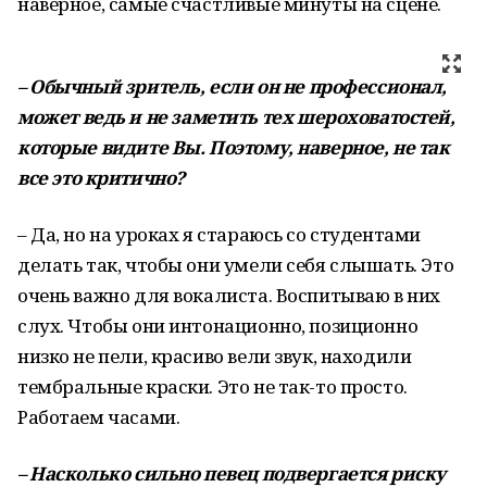
наверное, самые счастливые минуты на сцене.
–
Обычный
зритель
,
если
он
не
профессионал
,
может
ведь
и
не
заметить
тех
шероховатостей
,
которые
видите
Вы
.
Поэтому
,
наверное
,
не
так
все
это
критично
?
– Да, но на уроках я стараюсь со студентами
делать так, чтобы они умели себя слышать. Это
очень важно для вокалиста. Воспитываю в них
слух. Чтобы они интонационно, позиционно
низко не пели, красиво вели звук, находили
тембральные краски. Это не так-то просто.
Работаем часами.
–
Насколько
сильно
певец
подвергается
риску