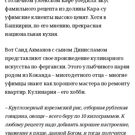
столичном узбекском кафе убедила: вкус
фамильного рецепта из долины Кара-су
уфимские клиенты высоко ценят. Хотя в
Башкирии, по его мнению, прекрасная
национальная кухня.
Вот Саид Акманов с сыном Динисламом
представляют свое произведение кулинарного
искусства по-фергански. Этого улыбчивого парня
родом из Коканда – многодетного отца – многие
уфимцы знают как хорошего мастера по ремонту
квартир. Кулинария – его хобби.
– Круглозерный хорезмский рис, отборная рубленая
говядина, овощи – всего беру по 10 килограммов. К
любому рецепту надо добавить хорошее настроение,
уважение к пище, данной Богом, и тогда получится