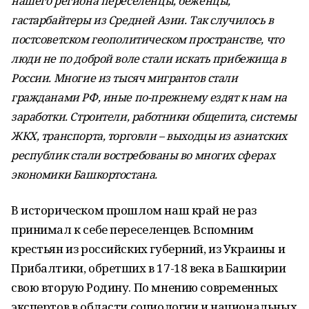
нашего региона переселенцы, беженцы,
гастарбайтеры из Средней Азии. Так случилось в
постсоветском геополитическом пространстве, что
люди не по доброй воле стали искать прибежища в
России. Многие из тысяч мигрантов стали
гражданами РФ, иные по-прежнему ездят к нам на
заработки. Строители, работники общепита, системы
ЖКХ, транспорта, торговли – выходцы из азиатских
республик стали востребованы во многих сферах
экономики Башкортостана.
В историческом прошлом наш край не раз
принимал к себе переселенцев. Вспомним
крестьян из российских губерний, из Украины и
Прибалтики, обретших в 17-18 века в Башкирии
свою вторую Родину. По мнению современных
экспертов в области социологии и национальных